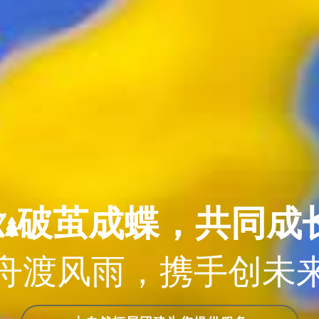
破茧成蝶，共同成
舟渡风雨，携手创未