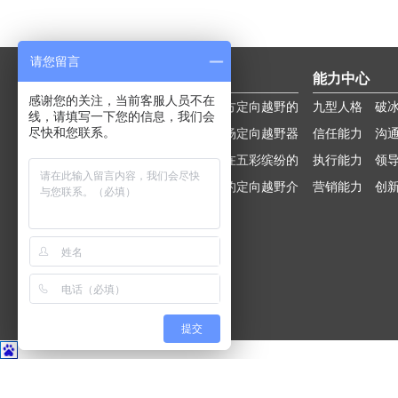
请您留言
拓展训练
定向越野
能力中心
感谢您的关注，当前客服人员不在
经典拓展团
红建活动团
野外辨别方
定向越野的
九型人格
破
线，请填写一下您的信息，我们会
尽快和您联系。
建
企业沙盘团
建
定向闯关团
向
定向越野场
技能
定向越野器
信任能力
沟
建
大侦探团建
建
夏日专题团
地
定向运动在
材
五彩缤纷的
执行能力
领
主题团建团
建
趣味团建团
中国
定向运动的
定向运动世
定向越野介
营销能力
创
建
建
出现
界
绍
提交