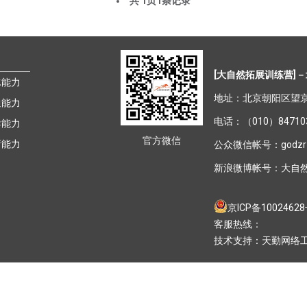
共
1
页
1
条记录
[大自然拓展训练营]
－
冰能力
地址：北京朝阳区望京
通能力
电话：（010）8471030
导能力
官方微信
新能力
公众微信帐号：godzr
新浪微博帐号：
大自
京ICP备1002462
客服热线：
技术支持：
天勤网络