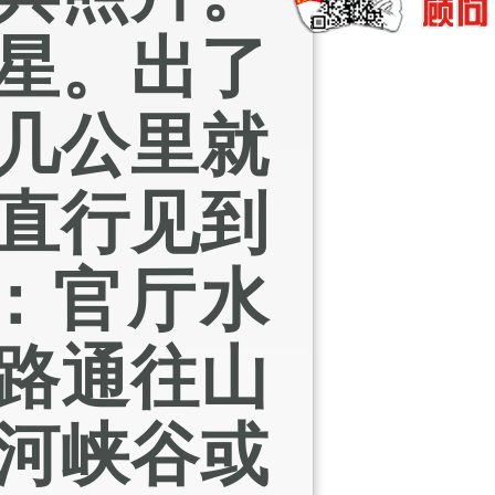
星。出了
几公里就
直行见到
：官厅水
路通往山
河峡谷或