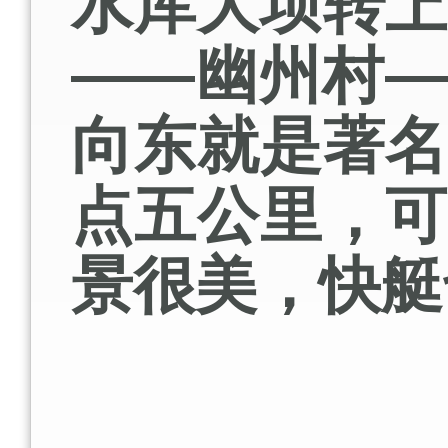
水库大坝转
——幽州村
向东就是著
点五公里，
景很美，快艇