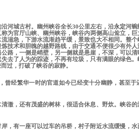
的沿河城古村。幽州峡谷全长
30
公里左右，沿
永定
河蜿
又称为官厅山峡、幽州峡谷，峡谷内两侧高山耸立，巨
水流湍急，下游水流渐趋平缓，景致也大不相同。整个
锻炼技术和胆魄的越野路线，由于交通不便很少有外人
易公路，一侧是峭壁，另一侧就是悬崖，不深，可以清
就失去了人为的踪迹，不再有垃圾，只有满眼的绿色。
梭而过，打破了峡谷的寂静。
，曾经繁华一时的官道如今已经变十分幽静，甚至于
水清澈，还有茂盛的树林，很适合休息、野炊。峡谷的
对岸，有一座可以过车的吊桥，村子附近水流缓慢，水