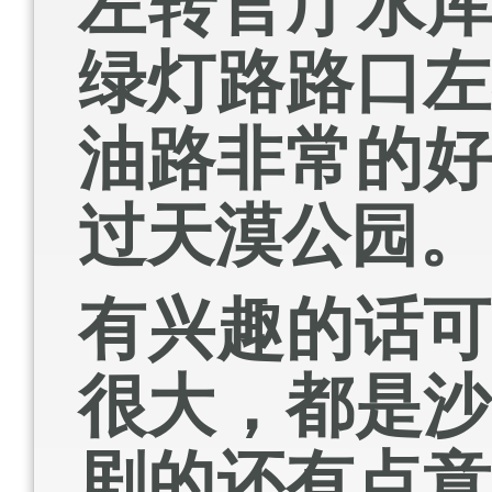
左转官厅水
绿灯路路口
油路非常的
过天漠公园。
有兴趣的话
很大，都是
剧的还有点