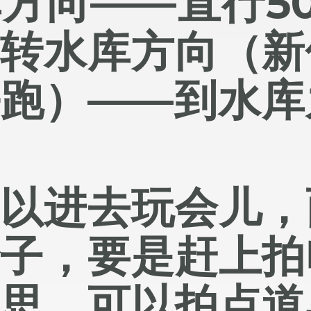
库方向——直行
5
左转水库方向（新
好跑）——到水库
可以进去玩会儿，
沙子，要是赶上拍
意思，可以拍点道