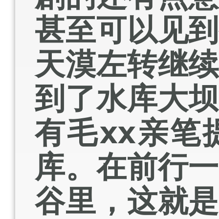
甚至可以见
天漠左转继
到了水库大
有毛xx亲
库。在前行
谷里，这就