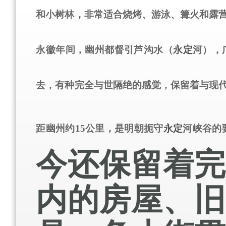
和小树林，非常适合烧烤、游泳、篝火和露
永徽年间，幽州都督引芦沟水（
永定
河），
去，有种完全与世隔绝的感觉，保留着与现
距幽州约
15
公里，是明朝扼守
永定
河峡谷的
今还保留着
内的房屋、