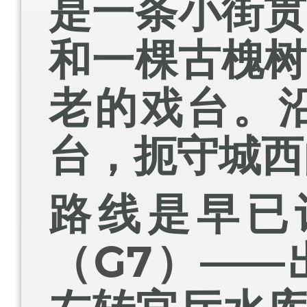
是一条小街
和一棵古槐
老的戏台。
台，扼守城西
路线是早已
（G7）
——