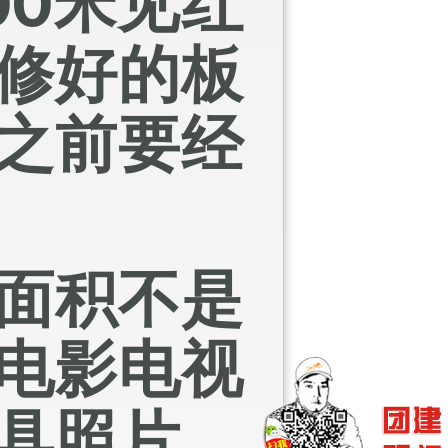
00
米见红
修好的板
之前要经
面积不是
电影电视
具照片。