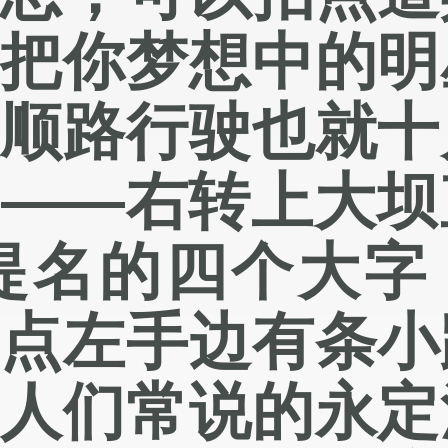
到把你梦想中的明
续顺路行驶也就十
坝——右转上大坝
笔提名的四个大字
一点左手边有条小
是人们常说的
永定