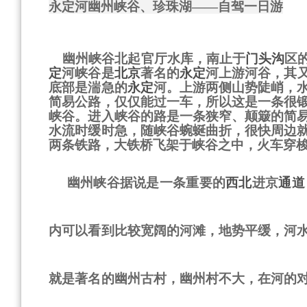
永定河幽州峡谷、珍珠湖
——
自驾一日游
幽州峡谷北起官厅水库，南止于
门头沟
区
定
河峡谷是
北京
著名的
永定
河上游河谷，其
底部是湍急的
永定
河。上游两侧山势陡峭，
简易公路，仅仅能过一车，所以这是一条很
峡谷。进入峡谷的路是一条狭窄、颠簸的简
水流时缓时急，随峡谷蜿蜒曲折，很快周边
两条铁路，大铁桥飞架于峡谷之中，火车穿
幽州峡谷据说是一条重要的
西北
进京
通道
内可以看到比较宽阔的河滩，地势平缓，河
就是著名的幽州古村，幽州村不大，在河的