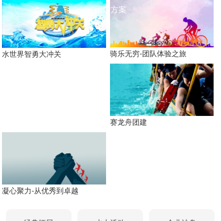
团建方案
骑乐无穷-团队体验之旅
水世界智勇大冲关
赛龙舟团建
凝心聚力-从优秀到卓越