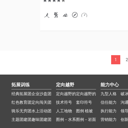
1
2
拓展训练
定向越野
能力中心
经典拓展团
企业沙盘团
定向越野的
定向越野的
九型人格
破
建
红色教育团
建
定向闯关团
比赛--定向
技术符号
比赛--犯规
套印符号
信任能力
沟
建
骑乐无穷团
建
水上活动团
越野
人工地物
与处
图例 植被
执行能力
领
建
主题团建团
建
趣味团建团
图例－水系
图例－岩面
营销能力
创