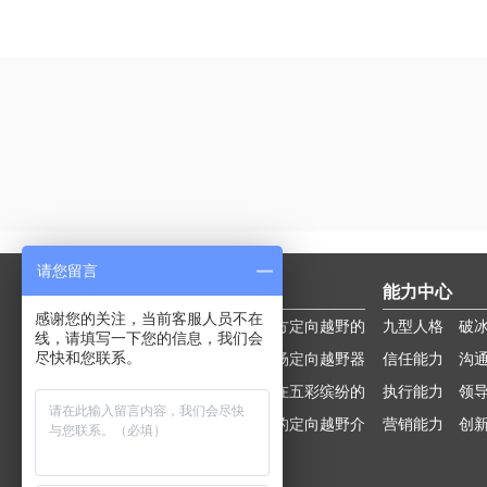
请您留言
拓展训练
定向越野
能力中心
感谢您的关注，当前客服人员不在
经典拓展团
红建活动团
野外辨别方
定向越野的
九型人格
破
线，请填写一下您的信息，我们会
尽快和您联系。
建
企业沙盘团
建
定向闯关团
向
定向越野场
技能
定向越野器
信任能力
沟
建
大侦探团建
建
夏日专题团
地
定向运动在
材
五彩缤纷的
执行能力
领
主题团建团
建
趣味团建团
中国
定向运动的
定向运动世
定向越野介
营销能力
创
建
建
出现
界
绍