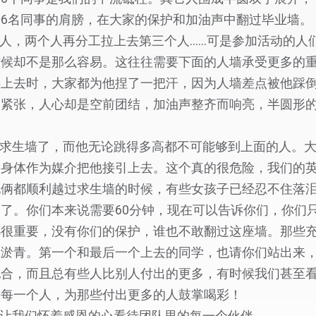
6名同事的肩膀，在大家的保护和加油声中翻过毕业墙。
人，两个人再分工拉上去第三个人……可是参加活动的人
时候却不是那么容易。这往往需要下面的人墙承受更多的
要上去时，大家都为他捏了一把汗，因为人墙差点被他踩
很紧张，人心却是空前团结，加油声整齐而响亮，半圆形
求生墙了，而他无论跳得多高都不可能够到上面的人。大
的身体作为媒介把他接引上去。这个真的很危险，我们的
他俩都顺利越过求生墙的时候，有些女孩子已经忍不住落
了。你们本来说需要60分钟，现在可以告诉你们，你们只
都很重要，没有你们的保护，谁也不敢翻过这座墙。那些
的淤青。第一个和最后一个上去的同学，也请你们站出来
配合，而且总有些人比别人付出的更多，有时候我们甚至
的每一个人，为那些付出更多的人鼓掌喝彩！
让我们怀着感恩的心看待团队里的每一个伙伴。