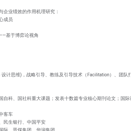
：
与企业绩效的作用机理研究：
核心成员
——基于博弈论视角
nking 设计思维)，战略引导、教练及引导技术（Facilitatio
国自科、国社科重大课题；发表十数篇专业核心期刊论文；国际
中客车
、民生银行、中国平安
国际、晋煤集团、华润集团