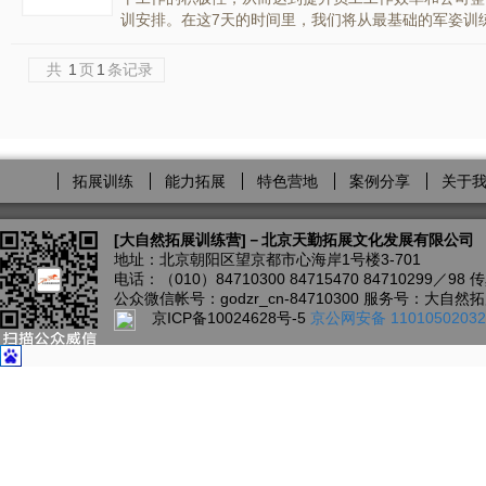
训安排。在这7天的时间里，我们将从最基础的军姿训练
共
1
页
1
条记录
拓展训练
能力拓展
特色营地
案例分享
关于
[大自然拓展训练营]
－北京天勤拓展文化发展有限公司
地址：北京朝阳区望京都市心海岸1号楼3-701
电话：（010）84710300 84715470 84710299／98 
公众微信帐号：godzr_cn-84710300 服务号：大自
京ICP备10024628号-5
京公网安备 11010502032