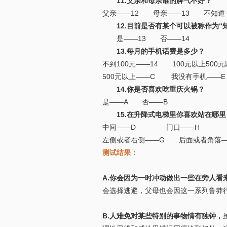
11.父亲和母亲谁的脾气不好？
父亲——12 母亲——13 不知道—
12.目前是否有某个可以被称作为“
是——13 否——14
13.每月的手机话费是多少？
不到100元——14 100元以上500元
500元以上——C 我没有手机——E
14.你是否喜欢吃重庆火锅？
是——A 否——B
15.在升降式电梯里你喜欢站在哪里
中间——D 门口——H
左侧或者右侧——G 后面或者角落—
测试结果：
A.你会因为一时冲动做出一些在旁人看
会选择逃避，父母也会因这一系列鲁莽
B.人难免对某些特别的事物情有独钟，