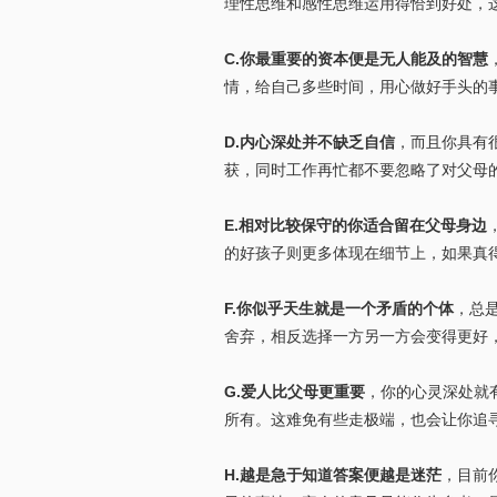
理性思维和感性思维运用得恰到好处，
C.你最重要的资本便是无人能及的智慧
情，给自己多些时间，用心做好手头的
D.内心深处并不缺乏自信
，而且你具有
获，同时工作再忙都不要忽略了对父母
E.相对比较保守的你适合留在父母身边
的好孩子则更多体现在细节上，如果真
F.你似乎天生就是一个矛盾的个体
，总
舍弃，相反选择一方另一方会变得更好
G.爱人比父母更重要
，你的心灵深处就
所有。这难免有些走极端，也会让你追
H.越是急于知道答案便越是迷茫
，目前