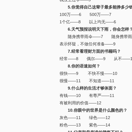
5.你觉得自己这辈子最多能挣多少
100万——6 500万——7
1个亿——8 以上均无——6
6.天气预报说明天下雨，你会怎样
随身携带雨伞——7 随身携带雨
表示怀疑，不做任何准备——9
7.经常看理财方面的书籍吗？
经常——8 偶尔——9 从不——1
8.你的语速如何？
很快——9 不快不慢——10
很慢——11 不知道——11
9.什么样的生活才够体面？
有钱——10 有尊严——11
有被利用的价值——12
10.你眼中的世界是什么颜色的？
灰色——11 绿色——12
粉色——13 紫色——14