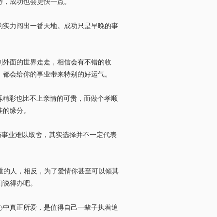
持，成功也会更快一点。
的实力闯出一番天地。成功只是早晚的事
到外面的世界走走，相信会有不错的收
，都会给你的事业带来特别的好运气。
再精彩也比不上亲情的可贵，而做个孝顺
佳的缘分。
与事业难以取舍，其实选择并不一定代表
重的人，相反，为了爱情你甚至可以倾其
们说得办吧。
心中真正所爱，是值得自己一辈子执着追