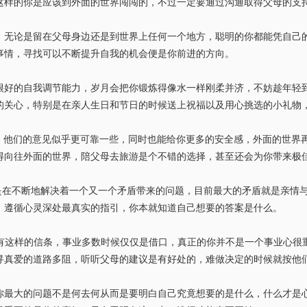
这样的你是应该到外面的世界闯闯的，不过一定要通过沟通取得父母的支
，无论是留在父母身边还是到世界上任何一个地方，聪明的你都能凭自己
事情，寻找可以不断提升自我的机会便是你前进的方向。
很好的自我调节能力，岁月会把你锻炼得像水一样刚柔并济，不妨趁年轻
的关心，特别是在亲人生日和节日的时候送上祝福以及用心挑选的小礼物
，他们的意见似乎更可靠一些，同时也能给你更多的安全感，外面的世界
得向往外面的世界，陪父母去旅游是个不错的选择，甚至还会为你带来极
是在不断地解决着一个又一个矛盾带来的问题，目前最大的矛盾就是亲情
，遵循心灵深处最真实的指引，你本就知道自己想要的答案是什么。
有这样的信条，事业多数时候仅仅是借口，真正的你并不是一个事业心很
寻真爱的道路多阻，听听父母的建议是有好处的，难做决定的时候就按他
你最大的问题不是何去何从而是要明白自己究竟想要的是什么，什么才是