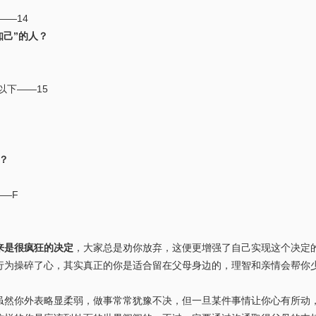
—14
知己”的人？
以下——15
？
—F
来是很疯狂的决定
，大家总是劝你放弃，这便更增强了自己实现这个决定
行为操碎了心，其实真正的你是适合留在父母身边的，理智和亲情会帮你
虽然你外表略显柔弱，做事常常犹豫不决，但一旦某件事情让你心有所动