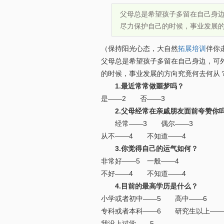
父母总是希望孩子多留在自己身
尽力保护自己的时候，事业发展
（保持阳光心态，大自然
拓展培训
伴你
父母总是希望孩子多留在自己身边，可
的时候，事业发展的方向究竟何去何从
1.最近常常做噩梦吗？
是——2 否——3
2.父母经常在亲戚朋友面前夸赞你
经常——3 偶尔——3
从不——4 不知道——4
3.你觉得自己的运气如何？
非常好——5 一般——4
不好——4 不知道——4
4.目前的最高学历是什么？
小学或者初中——5 高中——6
专科或者本科——6 研究生以上——
我没上过学——5