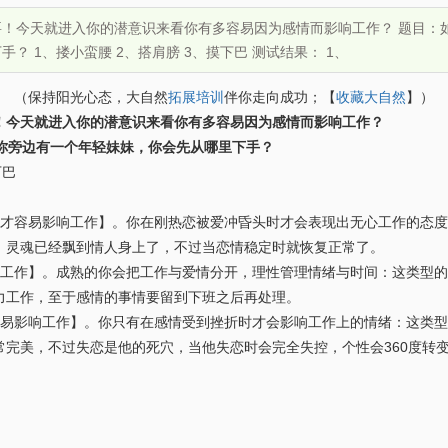
！今天就进入你的潜意识来看你有多容易因为感情而影响工作？ 题目：如果你
？ 1、搂小蛮腰 2、搭肩膀 3、摸下巴 测试结果： 1、
（保持阳光心态，大自然
拓展培训
伴你走向成功；【
收藏大自然
】）
！今天就进入你的潜意识来看你有多容易因为感情而影响工作？
现在你旁边有一个年轻妹妹，你会先从哪里下手？
下巴
才容易影响工作】。你在刚热恋被爱冲昏头时才会表现出无心工作的态度
，灵魂已经飘到情人身上了，不过当恋情稳定时就恢复正常了。
工作】。成熟的你会把工作与爱情分开，理性管理情绪与时间：这类型的
力工作，至于感情的事情要留到下班之后再处理。
易影响工作】。你只有在感情受到挫折时才会影响工作上的情绪：这类型
完美，不过失恋是他的死穴，当他失恋时会完全失控，个性会360度转